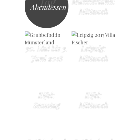
Tag
Münsterland:
Abendessen
Mittwoch
30. Mai bis 3.
Leipzig:
Juni 2018
Mittwoch
Eifel:
Eifel:
Samstag
Mittwoch