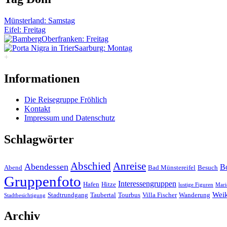
Münsterland: Samstag
Eifel: Freitag
Oberfranken: Freitag
Saarburg: Montag
+
Informationen
Die Reisegruppe Fröhlich
Kontakt
Impressum und Datenschutz
Schlagwörter
Abschied
Anreise
Abendessen
B
Abend
Bad Münstereifel
Besuch
Gruppenfoto
Interessengruppen
Hafen
Hitze
lustige Figuren
Mari
Wei
Stadtrundgang
Taubertal
Tourbus
Villa Fischer
Wanderung
Stadtbesichtigung
Archiv