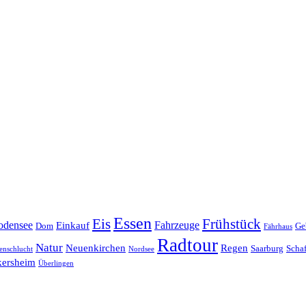
Essen
Eis
Frühstück
odensee
Fahrzeuge
Einkauf
Dom
Ge
Fährhaus
Radtour
Natur
Neuenkirchen
Regen
Saarburg
Scha
enschlucht
Nordsee
kersheim
Überlingen