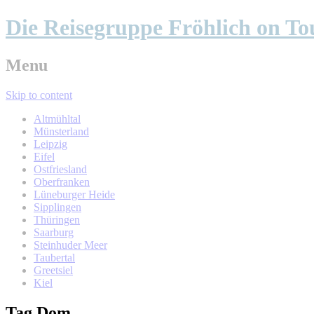
Die Reisegruppe Fröhlich on To
Menu
Skip to content
Altmühltal
Münsterland
Leipzig
Eifel
Ostfriesland
Oberfranken
Lüneburger Heide
Sipplingen
Thüringen
Saarburg
Steinhuder Meer
Taubertal
Greetsiel
Kiel
Tag
Dom