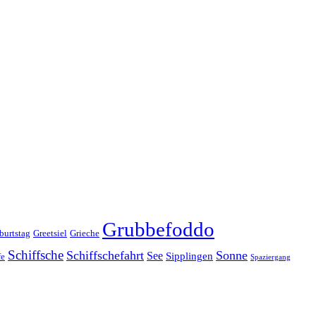
Grubbefoddo
burtstag
Greetsiel
Grieche
Schiffsche
Schiffschefahrt
Sonne
See
Sipplingen
fe
Spaziergang