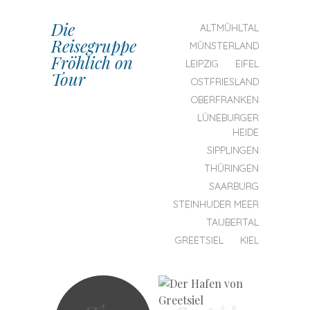
Die
SKIP TO CONTENT
ALTMÜHLTAL
Reisegruppe
MENU
MÜNSTERLAND
Fröhlich on
LEIPZIG
EIFEL
Tour
OSTFRIESLAND
OBERFRANKEN
LÜNEBURGER
HEIDE
SIPPLINGEN
THÜRINGEN
SAARBURG
STEINHUDER MEER
TAUBERTAL
GREETSIEL
KIEL