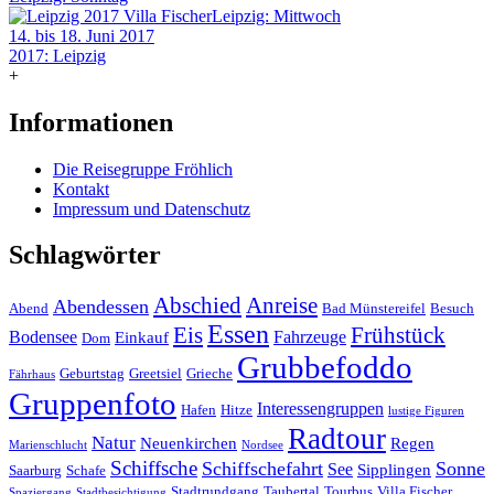
Leipzig: Mittwoch
14. bis 18. Juni 2017
2017: Leipzig
+
Informationen
Die Reisegruppe Fröhlich
Kontakt
Impressum und Datenschutz
Schlagwörter
Abschied
Anreise
Abendessen
Abend
Bad Münstereifel
Besuch
Essen
Eis
Frühstück
Bodensee
Fahrzeuge
Einkauf
Dom
Grubbefoddo
Geburtstag
Greetsiel
Grieche
Fährhaus
Gruppenfoto
Interessengruppen
Hafen
Hitze
lustige Figuren
Radtour
Natur
Neuenkirchen
Regen
Marienschlucht
Nordsee
Schiffsche
Schiffschefahrt
Sonne
See
Sipplingen
Saarburg
Schafe
Stadtrundgang
Taubertal
Tourbus
Villa Fischer
Spaziergang
Stadtbesichtigung