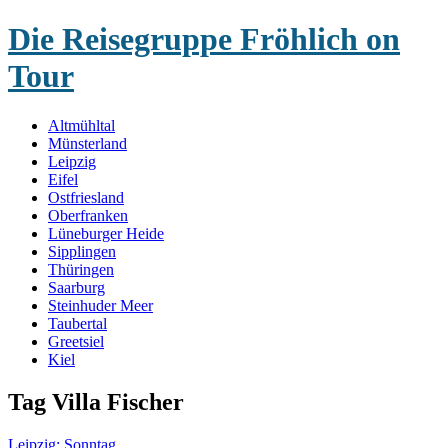
Die Reisegruppe Fröhlich on
Tour
Menu
Skip
Altmühltal
to
Münsterland
content
Leipzig
Eifel
Ostfriesland
Oberfranken
Lüneburger Heide
Sipplingen
Thüringen
Saarburg
Steinhuder Meer
Taubertal
Greetsiel
Kiel
Tag
Villa Fischer
Leipzig: Sonntag