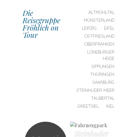
Die
SKIP TO CONTENT
ALTMÜHLTAL
Reisegruppe
MENU
MÜNSTERLAND
Fröhlich on
LEIPZIG
EIFEL
Tour
OSTFRIESLAND
OBERFRANKEN
LÜNEBURGER
HEIDE
SIPPLINGEN
THÜRINGEN
SAARBURG
STEINHUDER MEER
TAUBERTAL
GREETSIEL
KIEL
Steinhuder