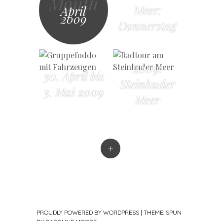
Month
Meer:
April
2009
Donnerstag
2009:
30. April bis
Steinhuder
3. Mai 2009
Meer
+
PROUDLY POWERED BY WORDPRESS
|
THEME: SPUN