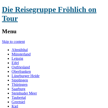
Die Reisegruppe Fröhlich on
Tour
Menu
Skip to content
Altmühltal
Münsterland
Leipzig
Eifel
Ostfriesland
Oberfranken
Lüneburger Heide
Sipplingen
Thüringen
Saarburg
Steinhuder Meer
Taubertal
Greetsiel
Kiel