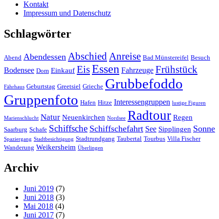
Kontakt
Impressum und Datenschutz
Schlagwörter
Abschied
Anreise
Abendessen
Abend
Bad Münstereifel
Besuch
Essen
Eis
Frühstück
Bodensee
Fahrzeuge
Einkauf
Dom
Grubbefoddo
Geburtstag
Greetsiel
Grieche
Fährhaus
Gruppenfoto
Interessengruppen
Hafen
Hitze
lustige Figuren
Radtour
Natur
Neuenkirchen
Regen
Marienschlucht
Nordsee
Schiffsche
Schiffschefahrt
Sonne
See
Sipplingen
Saarburg
Schafe
Stadtrundgang
Taubertal
Tourbus
Villa Fischer
Spaziergang
Stadtbesichtigung
Weikersheim
Wanderung
Überlingen
Archiv
Juni 2019
(7)
Juni 2018
(3)
Mai 2018
(4)
Juni 2017
(7)