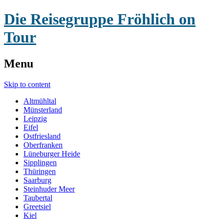
Die Reisegruppe Fröhlich on
Tour
Menu
Skip to content
Altmühltal
Münsterland
Leipzig
Eifel
Ostfriesland
Oberfranken
Lüneburger Heide
Sipplingen
Thüringen
Saarburg
Steinhuder Meer
Taubertal
Greetsiel
Kiel