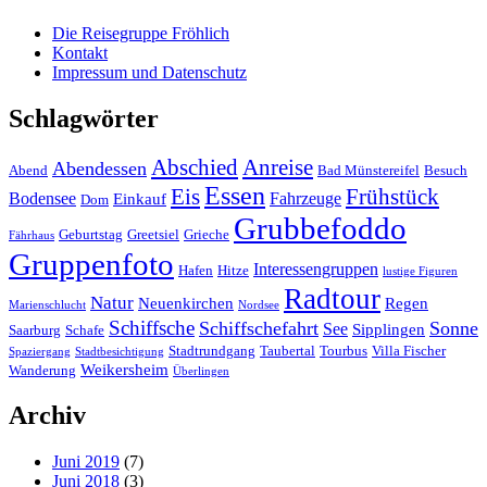
Die Reisegruppe Fröhlich
Kontakt
Impressum und Datenschutz
Schlagwörter
Abschied
Anreise
Abendessen
Abend
Bad Münstereifel
Besuch
Essen
Eis
Frühstück
Bodensee
Fahrzeuge
Einkauf
Dom
Grubbefoddo
Geburtstag
Greetsiel
Grieche
Fährhaus
Gruppenfoto
Interessengruppen
Hafen
Hitze
lustige Figuren
Radtour
Natur
Neuenkirchen
Regen
Marienschlucht
Nordsee
Schiffsche
Schiffschefahrt
Sonne
See
Sipplingen
Saarburg
Schafe
Stadtrundgang
Taubertal
Tourbus
Villa Fischer
Spaziergang
Stadtbesichtigung
Weikersheim
Wanderung
Überlingen
Archiv
Juni 2019
(7)
Juni 2018
(3)