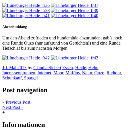
Abendausklang
Um den Abend zufrieden und hundemüde abzurunden, gab’s noch
eine Runde Ouzo (nur aufgrund von Gerüchten!) und eine Runde
Tiefschlaf bis zum nächsten Morgen.
10. Mai 2013
by
Claudia Siebert
Essen
,
Heide
,
Helm
,
Interessengruppen
,
Internet
,
Moor
,
Muffins
,
Natur
,
Ouzo
,
Radtour
,
Schuhkauf
,
Spargel
Post navigation
« Previous Post
Next Post »
+
Informationen