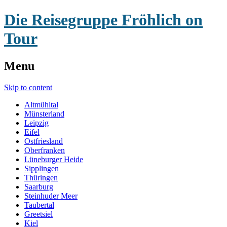
Die Reisegruppe Fröhlich on
Tour
Menu
Skip to content
Altmühltal
Münsterland
Leipzig
Eifel
Ostfriesland
Oberfranken
Lüneburger Heide
Sipplingen
Thüringen
Saarburg
Steinhuder Meer
Taubertal
Greetsiel
Kiel