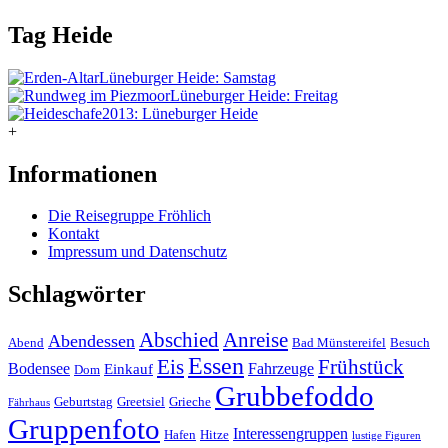
Tag
Heide
Lüneburger Heide: Samstag
Lüneburger Heide: Freitag
2013: Lüneburger Heide
+
Informationen
Die Reisegruppe Fröhlich
Kontakt
Impressum und Datenschutz
Schlagwörter
Abschied
Anreise
Abendessen
Abend
Bad Münstereifel
Besuch
Essen
Eis
Frühstück
Bodensee
Fahrzeuge
Einkauf
Dom
Grubbefoddo
Geburtstag
Greetsiel
Grieche
Fährhaus
Gruppenfoto
Interessengruppen
Hafen
Hitze
lustige Figuren