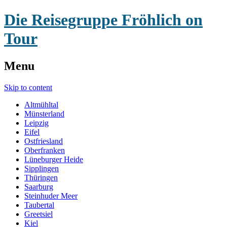
Die Reisegruppe Fröhlich on
Tour
Menu
Skip to content
Altmühltal
Münsterland
Leipzig
Eifel
Ostfriesland
Oberfranken
Lüneburger Heide
Sipplingen
Thüringen
Saarburg
Steinhuder Meer
Taubertal
Greetsiel
Kiel