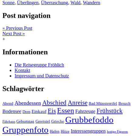
Sonne
,
Überlingen
,
Überraschung
,
Wald
,
Wandern
Post navigation
« Previous Post
Next Post »
+
Informationen
Die Reisegruppe Fröhlich
Kontakt
Impressum und Datenschutz
Schlagwörter
Abschied
Anreise
Abendessen
Abend
Bad Münstereifel
Besuch
Essen
Eis
Frühstück
Bodensee
Fahrzeuge
Einkauf
Dom
Grubbefoddo
Geburtstag
Greetsiel
Grieche
Fährhaus
Gruppenfoto
Interessengruppen
Hafen
Hitze
lustige Figuren