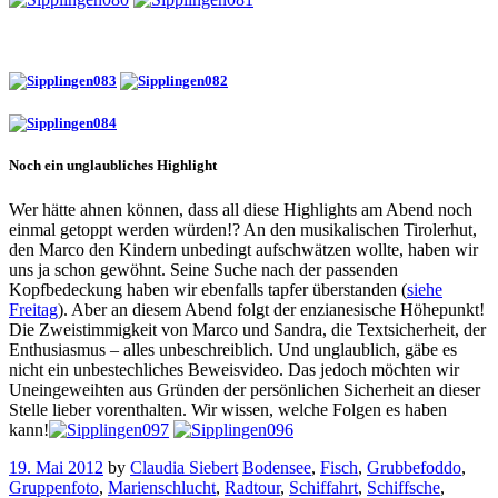
Noch ein unglaubliches Highlight
Wer hätte ahnen können, dass all diese Highlights am Abend noch
einmal getoppt werden würden!? An den musikalischen Tirolerhut,
den Marco den Kindern unbedingt aufschwätzen wollte, haben wir
uns ja schon gewöhnt. Seine Suche nach der passenden
Kopfbedeckung haben wir ebenfalls tapfer überstanden (
siehe
Freitag
). Aber an diesem Abend folgt der enzianesische Höhepunkt!
Die Zweistimmigkeit von Marco und Sandra, die Textsicherheit, der
Enthusiasmus – alles unbeschreiblich. Und unglaublich, gäbe es
nicht ein unbestechliches Beweisvideo. Das jedoch möchten wir
Uneingeweihten aus Gründen der persönlichen Sicherheit an dieser
Stelle lieber vorenthalten. Wir wissen, welche Folgen es haben
kann!
19. Mai 2012
by
Claudia Siebert
Bodensee
,
Fisch
,
Grubbefoddo
,
Gruppenfoto
,
Marienschlucht
,
Radtour
,
Schiffahrt
,
Schiffsche
,