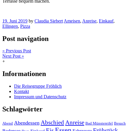
Terrasse bequem machen.
19. Juni 2019
by
Claudia Siebert
Ameisen
,
Anreise
,
Einkauf
,
Ellingen
,
Pizza
Post navigation
« Previous Post
Next Post »
+
Informationen
Die Reisegruppe Fröhlich
Kontakt
Impressum und Datenschutz
Schlagwörter
Abschied
Anreise
Abendessen
Abend
Bad Münstereifel
Besuch
Essen
Eis
Frühstück
Bodensee
Fahrzeuge