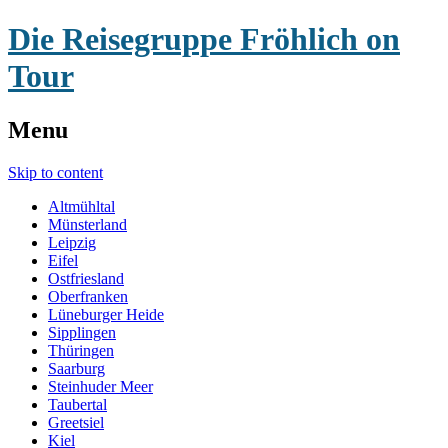
Die Reisegruppe Fröhlich on
Tour
Menu
Skip to content
Altmühltal
Münsterland
Leipzig
Eifel
Ostfriesland
Oberfranken
Lüneburger Heide
Sipplingen
Thüringen
Saarburg
Steinhuder Meer
Taubertal
Greetsiel
Kiel