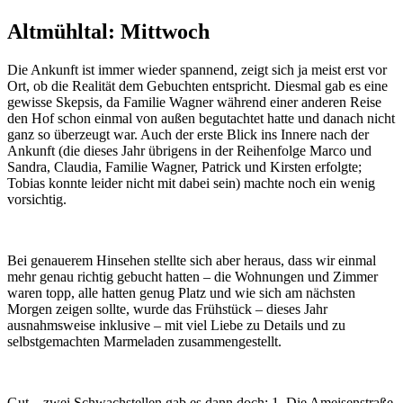
Altmühltal: Mittwoch
Die Ankunft ist immer wieder spannend, zeigt sich ja meist erst vor
Ort, ob die Realität dem Gebuchten entspricht. Diesmal gab es eine
gewisse Skepsis, da Familie Wagner während einer anderen Reise
den Hof schon einmal von außen begutachtet hatte und danach nicht
ganz so überzeugt war. Auch der erste Blick ins Innere nach der
Ankunft (die dieses Jahr übrigens in der Reihenfolge Marco und
Sandra, Claudia, Familie Wagner, Patrick und Kirsten erfolgte;
Tobias konnte leider nicht mit dabei sein) machte noch ein wenig
vorsichtig.
Bei genauerem Hinsehen stellte sich aber heraus, dass wir einmal
mehr genau richtig gebucht hatten – die Wohnungen und Zimmer
waren topp, alle hatten genug Platz und wie sich am nächsten
Morgen zeigen sollte, wurde das Frühstück – dieses Jahr
ausnahmsweise inklusive – mit viel Liebe zu Details und zu
selbstgemachten Marmeladen zusammengestellt.
Gut – zwei Schwachstellen gab es dann doch: 1. Die Ameisenstraße