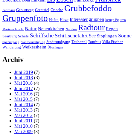
Einkauf
Dom
Grubbefoddo
Geburtstag
Greetsiel
Grieche
Fährhaus
Gruppenfoto
Interessengruppen
Hafen
Hitze
lustige Figuren
Radtour
Natur
Neuenkirchen
Regen
Marienschlucht
Nordsee
Schiffsche
Schiffschefahrt
Sonne
See
Sipplingen
Saarburg
Schafe
Stadtrundgang
Taubertal
Tourbus
Villa Fischer
Spaziergang
Stadtbesichtigung
Weikersheim
Wanderung
Überlingen
Archiv
Juni 2019
(7)
Juni 2018
(3)
Mai 2018
(4)
Juni 2017
(7)
Mai 2016
(7)
Mai 2015
(7)
Juni 2014
(7)
Mai 2013
(7)
Mai 2012
(7)
Juni 2011
(7)
Mai 2010
(7)
Mai 2009
(3)