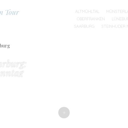
on Tour
SKIP TO CONTENT
ALTMÜHLTAL
MÜNSTERL
MENU
OBERFRANKEN
LÜNEBU
SAARBURG
STEINHUDER 
arburg:
nntag
+