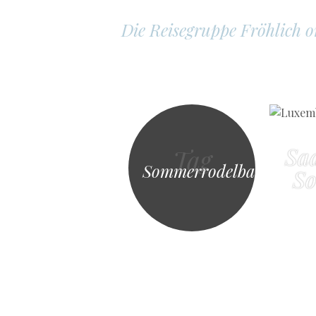
Die Reisegruppe Fröhlich 
Sa
Tag
Sommerrodelbahn
So