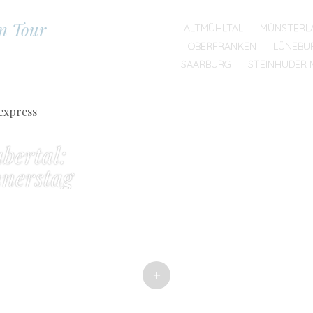
on Tour
SKIP TO CONTENT
ALTMÜHLTAL
MÜNSTERL
MENU
OBERFRANKEN
LÜNEBU
SAARBURG
STEINHUDER 
bertal:
nerstag
+