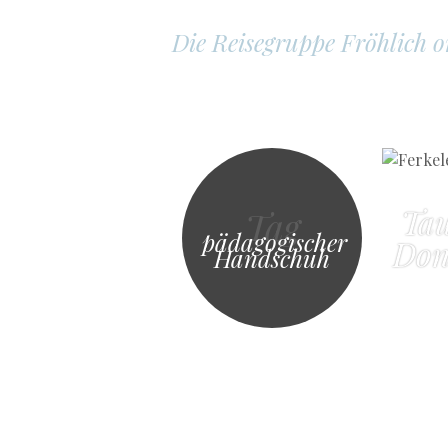
Die Reisegruppe Fröhlich 
Tau
Tag
pädagogischer
Don
Handschuh