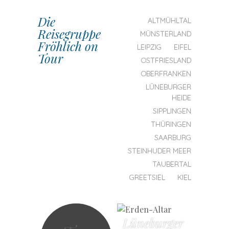
Die
SKIP TO CONTENT
ALTMÜHLTAL
Reisegruppe
MENU
MÜNSTERLAND
Fröhlich on
LEIPZIG
EIFEL
Tour
OSTFRIESLAND
OBERFRANKEN
LÜNEBURGER
HEIDE
SIPPLINGEN
THÜRINGEN
SAARBURG
STEINHUDER MEER
TAUBERTAL
GREETSIEL
KIEL
Lüneburger