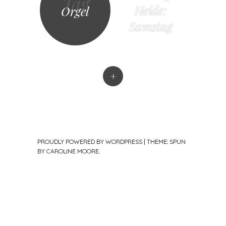
Tag
Heide:
Orgel
Samstag
+
PROUDLY POWERED BY WORDPRESS
|
THEME: SPUN
BY
CAROLINE MOORE
.