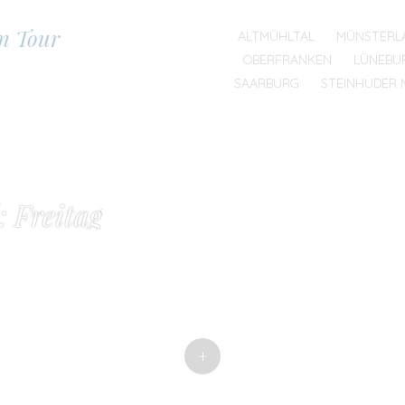
on Tour
SKIP TO CONTENT
ALTMÜHLTAL
MÜNSTERL
MENU
OBERFRANKEN
LÜNEBU
SAARBURG
STEINHUDER 
: Freitag
+