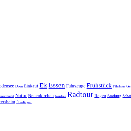
Essen
Eis
Frühstück
odensee
Fahrzeuge
Einkauf
Dom
Ge
Fährhaus
Radtour
Natur
Neuenkirchen
Regen
Saarburg
Scha
enschlucht
Nordsee
kersheim
Überlingen