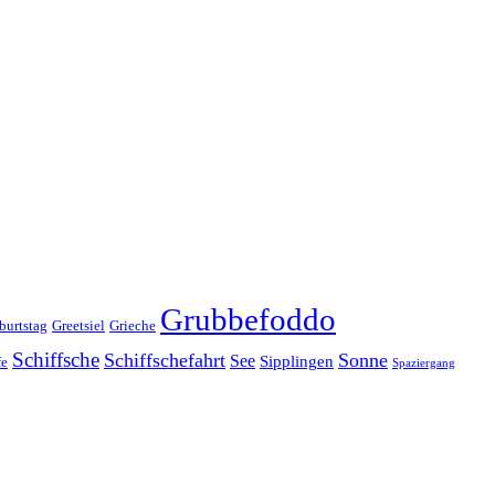
Grubbefoddo
burtstag
Greetsiel
Grieche
Schiffsche
Schiffschefahrt
Sonne
See
Sipplingen
fe
Spaziergang