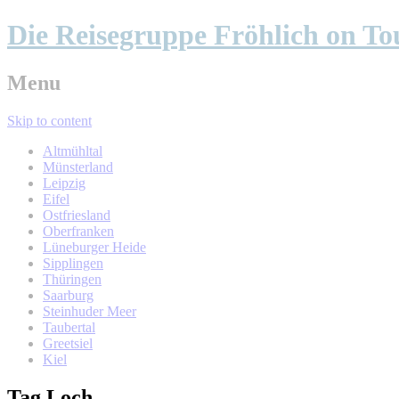
Die Reisegruppe Fröhlich on To
Menu
Skip to content
Altmühltal
Münsterland
Leipzig
Eifel
Ostfriesland
Oberfranken
Lüneburger Heide
Sipplingen
Thüringen
Saarburg
Steinhuder Meer
Taubertal
Greetsiel
Kiel
Tag
Loch