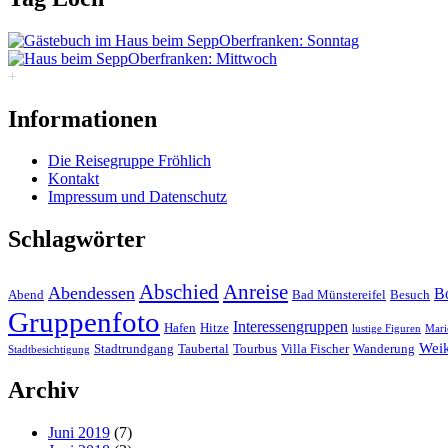
Oberfranken: Sonntag
Oberfranken: Mittwoch
+
Informationen
Die Reisegruppe Fröhlich
Kontakt
Impressum und Datenschutz
Schlagwörter
Abschied
Anreise
Abendessen
B
Abend
Bad Münstereifel
Besuch
Gruppenfoto
Interessengruppen
Hafen
Hitze
lustige Figuren
Mari
Wei
Stadtrundgang
Taubertal
Tourbus
Villa Fischer
Wanderung
Stadtbesichtigung
Archiv
Juni 2019
(7)