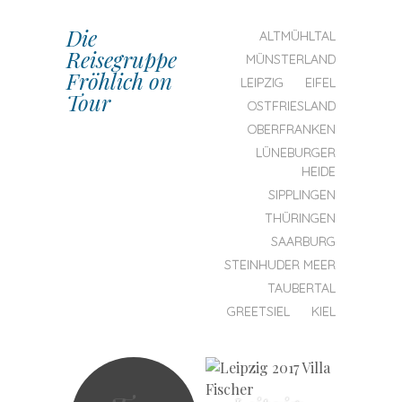
MENU
Die
SKIP
ALTMÜHLTAL
Reisegruppe
TO
MÜNSTERLAND
CONTENT
Fröhlich on
LEIPZIG
EIFEL
Tour
OSTFRIESLAND
OBERFRANKEN
LÜNEBURGER
HEIDE
SIPPLINGEN
THÜRINGEN
SAARBURG
STEINHUDER MEER
TAUBERTAL
GREETSIEL
KIEL