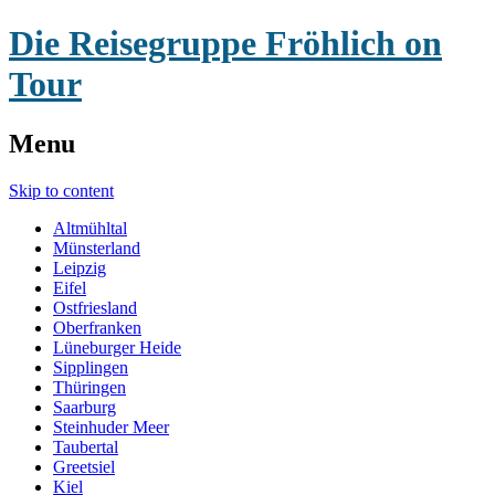
Die Reisegruppe Fröhlich on
Tour
Menu
Skip to content
Altmühltal
Münsterland
Leipzig
Eifel
Ostfriesland
Oberfranken
Lüneburger Heide
Sipplingen
Thüringen
Saarburg
Steinhuder Meer
Taubertal
Greetsiel
Kiel