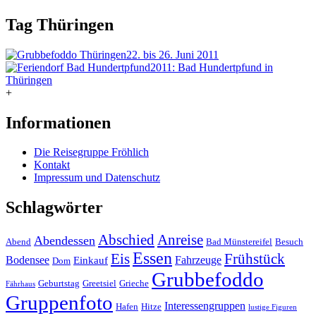
Tag
Thüringen
22. bis 26. Juni 2011
2011: Bad Hundertpfund in
Thüringen
+
Informationen
Die Reisegruppe Fröhlich
Kontakt
Impressum und Datenschutz
Schlagwörter
Abschied
Anreise
Abendessen
Abend
Bad Münstereifel
Besuch
Essen
Eis
Frühstück
Bodensee
Fahrzeuge
Einkauf
Dom
Grubbefoddo
Geburtstag
Greetsiel
Grieche
Fährhaus
Gruppenfoto
Interessengruppen
Hafen
Hitze
lustige Figuren