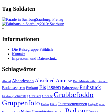
Tag
Soldaten
Saarburg: Freitag
2010: Saarburg
+
Informationen
Die Reisegruppe Fröhlich
Kontakt
Impressum und Datenschutz
Schlagwörter
Abschied
Anreise
Abendessen
Abend
Bad Münstereifel
Besuch
Essen
Eis
Frühstück
Bodensee
Fahrzeuge
Einkauf
Dom
Grubbefoddo
Geburtstag
Greetsiel
Grieche
Fährhaus
Gruppenfoto
Interessengruppen
Hafen
Hitze
lustige Figuren
Radtour
Natur
Neuenkirchen
Regen