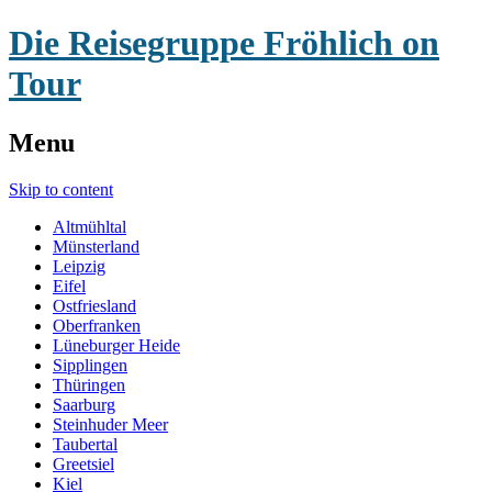
Die Reisegruppe Fröhlich on
Tour
Menu
Skip to content
Altmühltal
Münsterland
Leipzig
Eifel
Ostfriesland
Oberfranken
Lüneburger Heide
Sipplingen
Thüringen
Saarburg
Steinhuder Meer
Taubertal
Greetsiel
Kiel