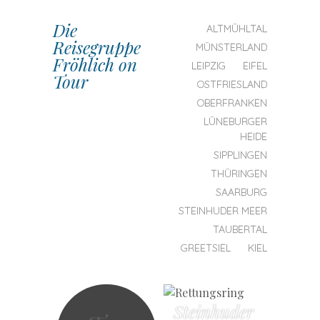
Die
SKIP TO CONTENT
ALTMÜHLTAL
Reisegruppe
MENU
MÜNSTERLAND
Fröhlich on
LEIPZIG
EIFEL
Tour
OSTFRIESLAND
OBERFRANKEN
LÜNEBURGER
HEIDE
SIPPLINGEN
THÜRINGEN
SAARBURG
STEINHUDER MEER
TAUBERTAL
GREETSIEL
KIEL
Steinhuder