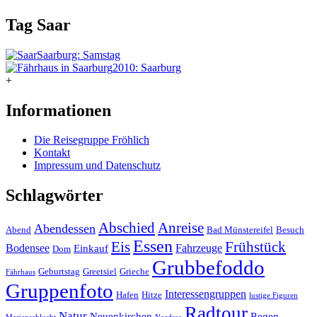
Tag
Saar
Saarburg: Samstag
2010: Saarburg
+
Informationen
Die Reisegruppe Fröhlich
Kontakt
Impressum und Datenschutz
Schlagwörter
Abschied
Anreise
Abendessen
Abend
Bad Münstereifel
Besuch
Essen
Eis
Frühstück
Bodensee
Fahrzeuge
Einkauf
Dom
Grubbefoddo
Geburtstag
Greetsiel
Grieche
Fährhaus
Gruppenfoto
Interessengruppen
Hafen
Hitze
lustige Figuren
Radtour
Natur
Neuenkirchen
Regen