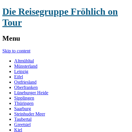
Die Reisegruppe Fröhlich on
Tour
Menu
Skip to content
Altmühltal
Münsterland
Leipzig
Eifel
Ostfriesland
Oberfranken
Lüneburger Heide
Sipplingen
Thüringen
Saarburg
Steinhuder Meer
Taubertal
Greetsiel
Kiel