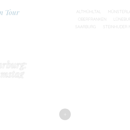
on Tour
SKIP TO CONTENT
ALTMÜHLTAL
MÜNSTERL
MENU
OBERFRANKEN
LÜNEBU
SAARBURG
STEINHUDER 
arburg:
mstag
+