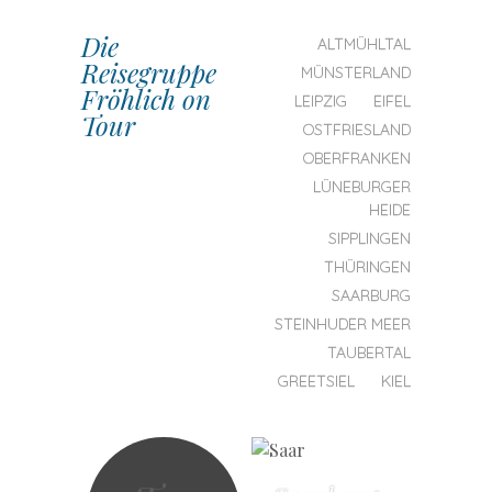
Die
SKIP TO CONTENT
ALTMÜHLTAL
Reisegruppe
MENU
MÜNSTERLAND
Fröhlich on
LEIPZIG
EIFEL
Tour
OSTFRIESLAND
OBERFRANKEN
LÜNEBURGER
HEIDE
SIPPLINGEN
THÜRINGEN
SAARBURG
STEINHUDER MEER
TAUBERTAL
GREETSIEL
KIEL