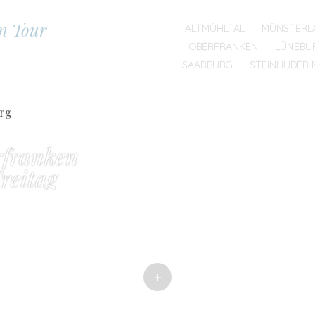
on Tour
SKIP TO CONTENT
ALTMÜHLTAL
MÜNSTERL
MENU
OBERFRANKEN
LÜNEBU
SAARBURG
STEINHUDER 
rfranken
Freitag
+