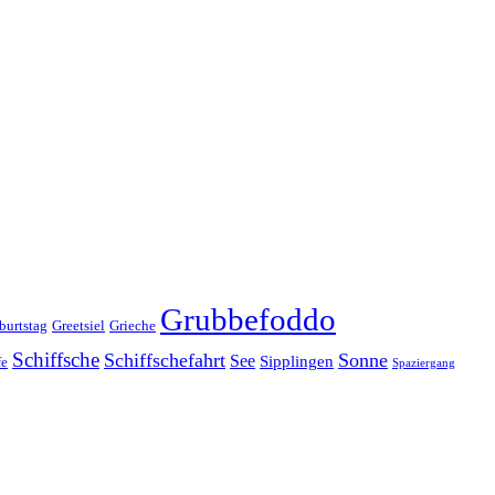
Grubbefoddo
burtstag
Greetsiel
Grieche
Schiffsche
Schiffschefahrt
Sonne
See
Sipplingen
fe
Spaziergang