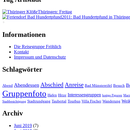
Thüringen: Freitag
2011: Bad Hundertpfund in Thüring
+
Informationen
Die Reisegruppe Fröhlich
Kontakt
Impressum und Datenschutz
Schlagwörter
Abschied
Anreise
Abendessen
B
Abend
Bad Münstereifel
Besuch
Gruppenfoto
Interessengruppen
Hafen
Hitze
lustige Figuren
Mari
Wei
Stadtrundgang
Taubertal
Tourbus
Villa Fischer
Wanderung
Stadtbesichtigung
Archiv
Juni 2019
(7)